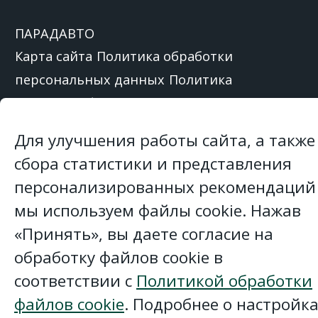
ПАРАДАВТО
Карта сайта
Политика обработки
персональных данных
Политика
обработки файлов cookie
Настройка Cookie
файлов
Форма обратной связи
Для улучшения работы сайта, а также
сбора статистики и представления
ООО «
ПарадАвто
»,
220024
,
персонализированных рекомендаций
Республика Беларусь
, г.
Минск
, ул.
мы используем файлы cookie. Нажав
Стебенева, 20В
«Принять», вы даете согласие на
Наш рейтинг: 4.5
из 5 ★★★★★ на
обработку файлов cookie в
основании
120
отзывов
соответствии с
Политикой обработки
файлов cookie
. Подробнее о настройк
Вся представленная на сайте информация,