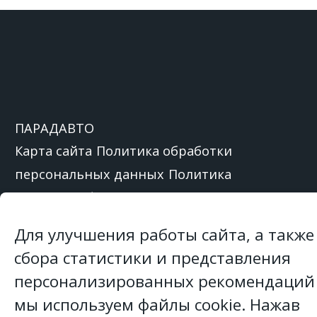
ПАРАДАВТО
Карта сайта
Политика обработки
персональных данных
Политика
обработки файлов cookie
Настройка Cookie
файлов
Форма обратной связи
Для улучшения работы сайта, а также
сбора статистики и представления
ООО «
ПарадАвто
»,
220024
,
персонализированных рекомендаций
Республика Беларусь
, г.
Минск
, ул.
мы используем файлы cookie. Нажав
Стебенева, 20В